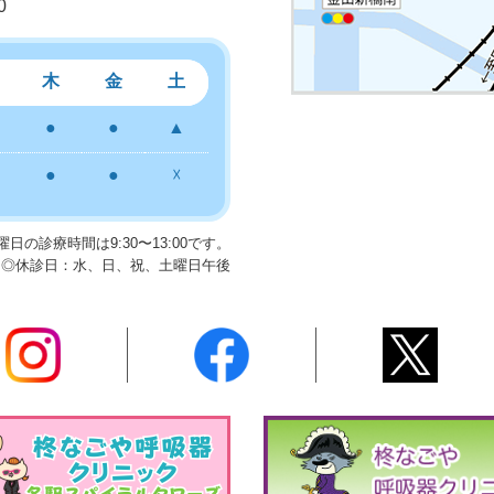
0
木
金
土
●
●
▲
●
●
☓
日の診療時間は9:30〜13:00です。
◎休診日：水、日、祝、土曜日午後