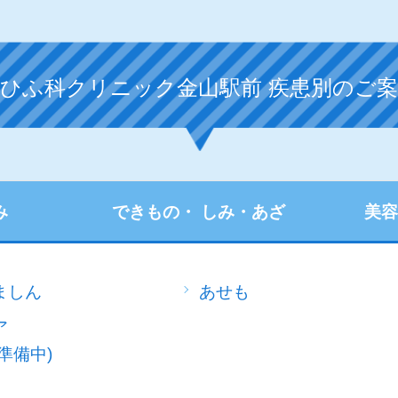
柊ひふ科クリニック金山駅前
疾患別のご案
み
できもの・
しみ・あざ
美
ましん
あせも
ア
準備中)