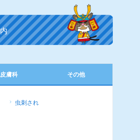
内
容皮膚科
その他
虫刺され