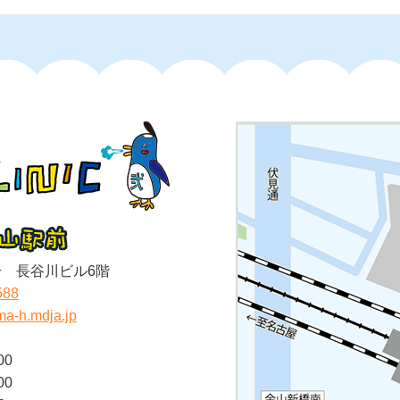
号 長谷川ビル6階
588
ama-h.mdja.jp
00
00