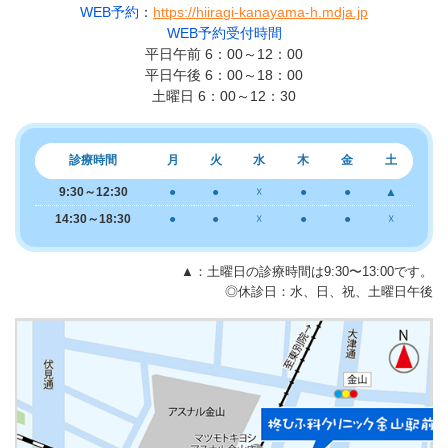
WEB予約
：
https://hiiragi-kanayama-h.mdja.jp
WEB予約受付時間
平日午前 6：00～12：00
平日午後 6：00～18：00
土曜日 6：00～12：30
診療時間
月
火
水
木
金
土
9:30～12:30
●
●
☓
●
●
▲
14:30～18:30
●
●
☓
●
●
☓
▲：土曜日の診療時間は9:30〜13:00です。
◎休診日：水、日、祝、土曜日午後